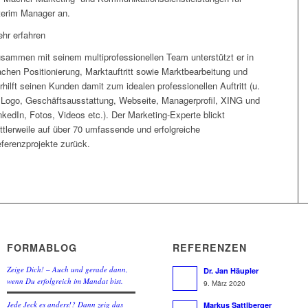
terim Manager an.
hr erfahren
sammen mit seinem multiprofessionellen Team unterstützt er in
chen Positionierung, Marktauftritt sowie Marktbearbeitung und
rhilft seinen Kunden damit zum idealen professionellen Auftritt (u.
 Logo, Geschäftsausstattung, Webseite, Managerprofil, XING und
nkedIn, Fotos, Videos etc.). Der Marketing-Experte blickt
ttlerweile auf über 70 umfassende und erfolgreiche
ferenzprojekte zurück.
FORMABLOG
REFERENZEN
Zeige Dich! – Auch und gerade dann,
Dr. Jan Häupler
wenn Du erfolgreich im Mandat bist.
9. März 2020
Jede Jeck es anders!? Dann zeig das
Markus Sattlberger