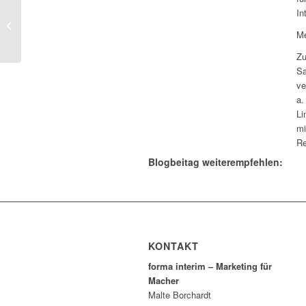
forma interim gratuliert
In
Dr. Bodo Antonic zum
Interim Manager des
Me
Jahres 2023...
Zu
Sa
ve
a.
Li
mi
Re
Blogbeitag weiterempfehlen:
KONTAKT
forma interim – Marketing für
Macher
Malte Borchardt