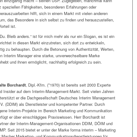
ihn einzigartig macht – seinen USP. Zugegeben, manchmal kann
 speziellen Fähigkeiten, besonderen Erfahrungen oder
auszuarbeiten hilft, sich in einem Markt mit vielen anderen
rum, das Besondere in sich selbst zu finden und herauszustellen,
rteil ist.
 Bleib anders.“ ist für mich mehr als nur ein Slogan, es ist ein
richtet in diesen Markt einzutreten, sich dort zu entwickeln,
stig zu behaupten. Durch die Betonung von Authentizität, Werten,
Interim Manager eine starke, unverwechselbare Marke
hebt und ihnen ermöglicht, nachhaltig erfolgreich zu sein.
lte Borchardt
, Dipl.-Kfm. (*1970) ist bereits seit 2003 Experte
d Insider auf dem Interim-Management-Markt. Seit vielen Jahren
terstützt er die Dachgesellschaft Deutsches Interim Management
 V. (DDIM) als Dienstleister und kompetenter Partner. Durch
gene Interim-Projekte im Bereich Marketing und Kommunikation
rfügt er über einschlägiges Praxiswissen. Herr Borchardt ist
rtner der Interim-Management-Organisationen DDIM, DÖIM und
MP. Seit 2015 bietet er unter der Marke forma interim – Marketing
r Macher Marketing- und Kommunikationsdienstleistungen für