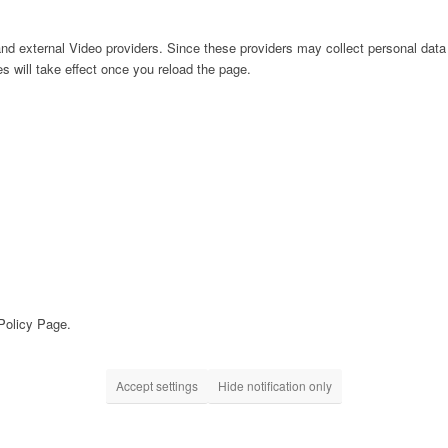
nd external Video providers. Since these providers may collect personal data
s will take effect once you reload the page.
 Policy Page.
Accept settings
Hide notification only