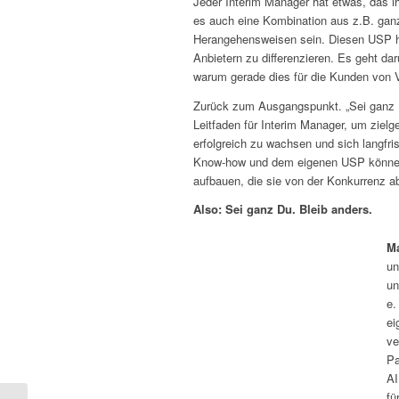
Jeder Interim Manager hat etwas, das 
es auch eine Kombination aus z.B. ganz
Herangehensweisen sein. Diesen USP her
Anbietern zu differenzieren. Es geht da
warum gerade dies für die Kunden von Vo
Zurück zum Ausgangspunkt. „Sei ganz Du.
Leitfaden für Interim Manager, um zielge
erfolgreich zu wachsen und sich langfri
Know-how und dem eigenen USP können 
aufbauen, die sie von der Konkurrenz ab
Also: Sei ganz Du. Bleib anders.
Ma
un
un
e.
ei
ve
Pa
AI
fü