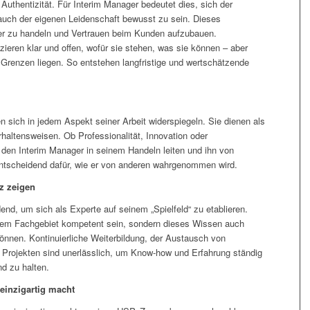
uthentizität. Für Interim Manager bedeutet dies, sich der
uch der eigenen Leidenschaft bewusst zu sein. Dieses
ger zu handeln und Vertrauen beim Kunden aufzubauen.
eren klar und offen, wofür sie stehen, was sie können – aber
 Grenzen liegen. So entstehen langfristige und wertschätzende
n sich in jedem Aspekt seiner Arbeit widerspiegeln. Sie dienen als
haltensweisen. Ob Professionalität, Innovation oder
e den Interim Manager in seinem Handeln leiten und ihn von
entscheidend dafür, wie er von anderen wahrgenommen wird.
z zeigen
nd, um sich als Experte auf seinem „Spielfeld“ zu etablieren.
hrem Fachgebiet kompetent sein, sondern dieses Wissen auch
önnen. Kontinuierliche Weiterbildung, der Austausch von
 Projekten sind unerlässlich, um Know-how und Erfahrung ständig
d zu halten.
einzigartig macht