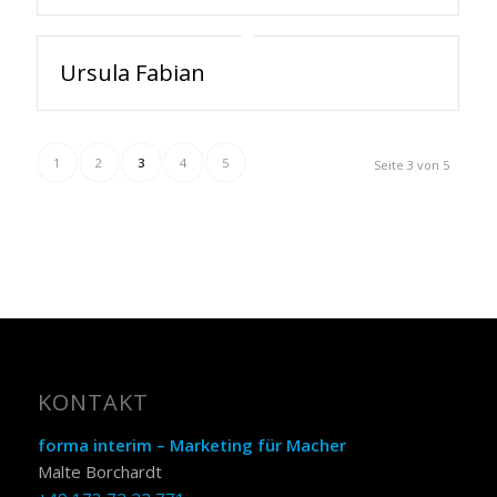
Ursula Fabian
1
2
3
4
5
Seite 3 von 5
KONTAKT
forma interim – Marketing für Macher
Malte Borchardt