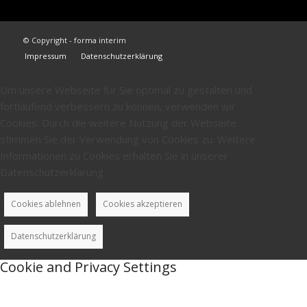
© Copyright - forma interim
Impressum
Datenschutzerklärung
Um unsere Webseite für Sie optimal zu gestalten und
fortlaufend verbessern zu können, verwenden wir
Cookies. Durch die weitere Nutzung der Webseite
stimmen Sie der Verwendung von Cookies zu. Weitere
Informationen zu Cookies erhalten Sie in unserer
Datenschutzerklärung.
Cookies ablehnen
Cookies akzeptieren
Datenschutzerklärung
Cookie and Privacy Settings