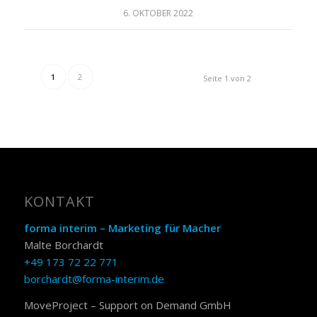
6. OKTOBER 2022
1
2
Seite 1 von 2
KONTAKT
forma interim – Marketing für Macher
Malte Borchardt
+49 173 72 22 771
borchardt@forma-interim.de
MoveProject – Support on Demand GmbH