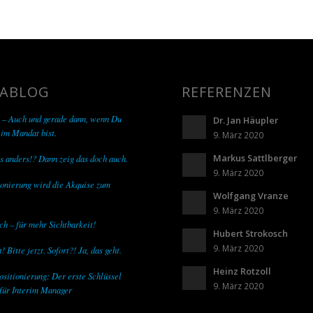
ABLOG
REFERENZEN
 – Auch und gerade dann, wenn Du
Dr. Jan Häupler
 im Mandat bist.
9. März 2020
Markus Sattlberger
s anders!? Dann zeig das doch auch.
9. März 2020
onierung wird die Akquise zum
Wolfgang Vranze
9. März 2020
ch – für mehr Sichtbarkeit!
Hubert Strokosch
9. März 2020
! Bitte jetzt. Sofort?! Ja, das geht.
Heinz Rotzoll
ositionierung: Der erste Schlüssel
9. März 2020
für Interim Manager