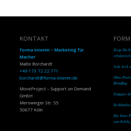
KONTAKT
FORM
forma interim – Marketing für
Zeige Dich!
erfolgreich
Macher
Malte Borchardt
Jede Jeck e
+49 173 72 22 771
Ohne Positi
borchardt@forma-interim.de
Blindflug.
MoveProject – Support on Demand
Engagier di
GmbH
Merowinger Str. 55
Sichtbarkeit
50677 Köln
Die klare P
zum Erfolg 