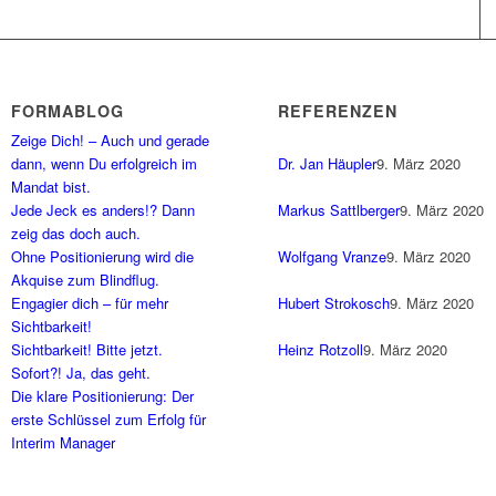
FORMABLOG
REFERENZEN
Zeige Dich! – Auch und gerade
dann, wenn Du erfolgreich im
Dr. Jan Häupler
9. März 2020
Mandat bist.
Jede Jeck es anders!? Dann
Markus Sattlberger
9. März 2020
zeig das doch auch.
Ohne Positionierung wird die
Wolfgang Vranze
9. März 2020
Akquise zum Blindflug.
Engagier dich – für mehr
Hubert Strokosch
9. März 2020
Sichtbarkeit!
Sichtbarkeit! Bitte jetzt.
Heinz Rotzoll
9. März 2020
Sofort?! Ja, das geht.
Die klare Positionierung: Der
erste Schlüssel zum Erfolg für
Interim Manager