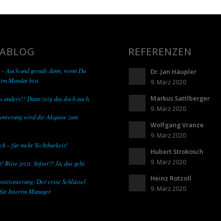
ABLOG
REFERENZEN
 – Auch und gerade dann, wenn Du
Dr. Jan Häupler
 im Mandat bist.
9. März 2020
Markus Sattlberger
s anders!? Dann zeig das doch auch.
9. März 2020
onierung wird die Akquise zum
Wolfgang Vranze
9. März 2020
ch – für mehr Sichtbarkeit!
Hubert Strokosch
9. März 2020
! Bitte jetzt. Sofort?! Ja, das geht.
Heinz Rotzoll
ositionierung: Der erste Schlüssel
9. März 2020
für Interim Manager