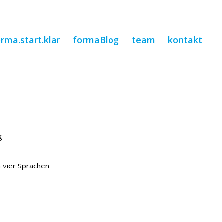
orma.start.klar
formaBlog
team
kontakt
g
 vier Sprachen