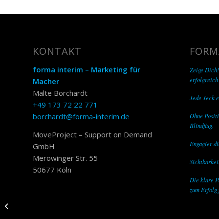
KONTAKT
FORM
forma interim – Marketing für
Zeige Dich!
erfolgreich
Macher
Malte Borchardt
Jede Jeck e
+49 173 72 22 771
Ohne Positi
borchardt@forma-interim.de
Blindflug.
MoveProject – Support on Demand
Engagier di
GmbH
Merowinger Str. 55
Sichtbarkeit
50677 Köln
Die klare P
zum Erfolg 
Thorsten Soll